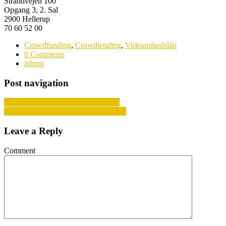
Strandvejen 100
Opgang 3, 2. Sal
2900 Hellerup
70 60 52 00
Crowdfunding
,
Crowdlending
,
Virksomhedslån
0 Comments
admin
Post navigation
Erhvervsadvokatens arbejdsområder
Bliv bedre til at præstere med hypnose
Leave a Reply
Comment