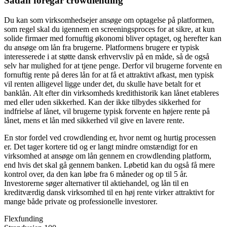
Sådan foregår crowdlending
Du kan som virksomhedsejer ansøge om optagelse på platformen,
som regel skal du igennem en screeningsproces for at sikre, at kun
solide firmaer med fornuftig økonomi bliver optaget, og herefter kan
du ansøge om lån fra brugerne. Platformens brugere er typisk
interesserede i at støtte dansk erhvervsliv på en måde, så de også
selv har mulighed for at tjene penge. Derfor vil brugerne forvente en
fornuftig rente på deres lån for at få et attraktivt afkast, men typisk
vil renten alligevel ligge under det, du skulle have betalt for et
banklån. Alt efter din virksomheds kredithistorik kan lånet etableres
med eller uden sikkerhed. Kan der ikke tilbydes sikkerhed for
indfrielse af lånet, vil brugerne typisk forvente en højere rente på
lånet, mens et lån med sikkerhed vil give en lavere rente.
En stor fordel ved crowdlending er, hvor nemt og hurtig processen
er. Det tager kortere tid og er langt mindre omstændigt for en
virksomhed at ansøge om lån gennem en crowdlending platform,
end hvis det skal gå gennem banken. Løbetid kan du også få mere
kontrol over, da den kan løbe fra 6 måneder og op til 5 år.
Investorerne søger alternativer til aktiehandel, og lån til en
kreditværdig dansk virksomhed til en høj rente virker attraktivt for
mange både private og professionelle investorer.
Flexfunding