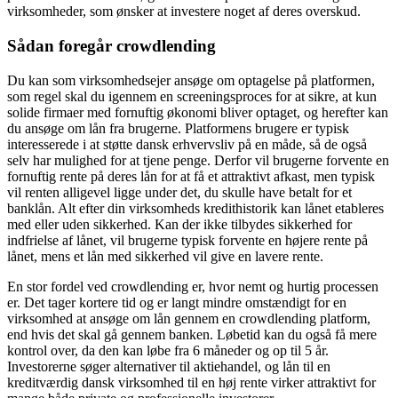
virksomheder, som ønsker at investere noget af deres overskud.
Sådan foregår crowdlending
Du kan som virksomhedsejer ansøge om optagelse på platformen,
som regel skal du igennem en screeningsproces for at sikre, at kun
solide firmaer med fornuftig økonomi bliver optaget, og herefter kan
du ansøge om lån fra brugerne. Platformens brugere er typisk
interesserede i at støtte dansk erhvervsliv på en måde, så de også
selv har mulighed for at tjene penge. Derfor vil brugerne forvente en
fornuftig rente på deres lån for at få et attraktivt afkast, men typisk
vil renten alligevel ligge under det, du skulle have betalt for et
banklån. Alt efter din virksomheds kredithistorik kan lånet etableres
med eller uden sikkerhed. Kan der ikke tilbydes sikkerhed for
indfrielse af lånet, vil brugerne typisk forvente en højere rente på
lånet, mens et lån med sikkerhed vil give en lavere rente.
En stor fordel ved crowdlending er, hvor nemt og hurtig processen
er. Det tager kortere tid og er langt mindre omstændigt for en
virksomhed at ansøge om lån gennem en crowdlending platform,
end hvis det skal gå gennem banken. Løbetid kan du også få mere
kontrol over, da den kan løbe fra 6 måneder og op til 5 år.
Investorerne søger alternativer til aktiehandel, og lån til en
kreditværdig dansk virksomhed til en høj rente virker attraktivt for