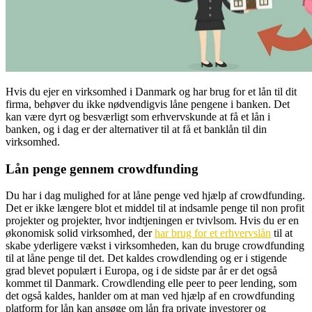
Hvis du ejer en virksomhed i Danmark og har brug for et lån til dit
firma, behøver du ikke nødvendigvis låne pengene i banken. Det
kan være dyrt og besværligt som erhvervskunde at få et lån i
banken, og i dag er der alternativer til at få et banklån til din
virksomhed.
Lån penge gennem crowdfunding
Du har i dag mulighed for at låne penge ved hjælp af crowdfunding.
Det er ikke længere blot et middel til at indsamle penge til non profit
projekter og projekter, hvor indtjeningen er tvivlsom. Hvis du er en
økonomisk solid virksomhed, der
har brug for et erhvervslån
til at
skabe yderligere vækst i virksomheden, kan du bruge crowdfunding
til at låne penge til det. Det kaldes crowdlending og er i stigende
grad blevet populært i Europa, og i de sidste par år er det også
kommet til Danmark. Crowdlending elle peer to peer lending, som
det også kaldes, hanlder om at man ved hjælp af en crowdfunding
platform for lån kan ansøge om lån fra private investorer og