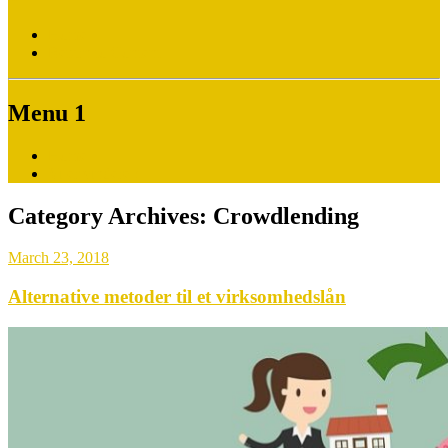
Home
Return to Content
Menu 1
Home
Vi er vindere !
Category Archives:
Crowdlending
March 23, 2018
Alternative metoder til et virksomhedslån