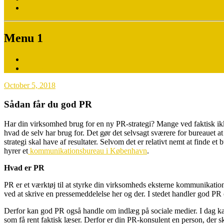
Return to Content
Menu 1
Home
Vi er vindere !
October 5, 2018
Sådan får du god PR
Har din virksomhed brug for en ny PR-strategi? Mange ved faktisk ikke
hvad de selv har brug for. Det gør det selvsagt sværere for bureauet at
strategi skal have af resultater. Selvom det er relativt nemt at finde et
hyrer et
kommunikationsbureau i København
.
Hvad er PR
PR er et værktøj til at styrke din virksomheds eksterne kommunikation
ved at skrive en pressemeddelelse her og der. I stedet handler god PR 
Derfor kan god PR også handle om indlæg på sociale medier. I dag kan 
som få rent faktisk læser. Derfor er din PR-konsulent en person, der s