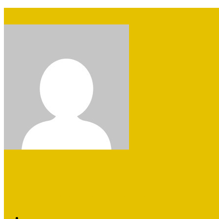
Skip to navigation
Selskaber med vindermentalitet
De bedste virksomheder samlet på en side
Home