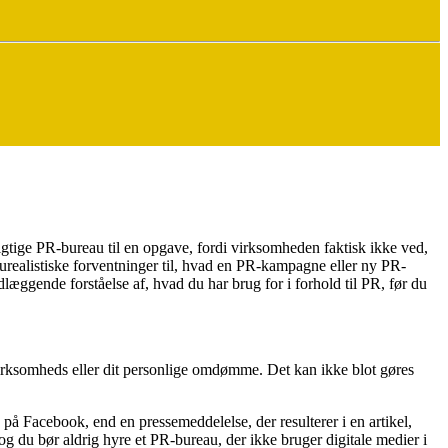
igtige PR-bureau til en opgave, fordi virksomheden faktisk ikke ved,
r urealistiske forventninger til, hvad en PR-kampagne eller ny PR-
dlæggende forståelse af, hvad du har brug for i forhold til PR, før du
 virksomheds eller dit personlige omdømme. Det kan ikke blot gøres
på Facebook, end en pressemeddelelse, der resulterer i en artikel,
og du bør aldrig hyre et PR-bureau, der ikke bruger digitale medier i