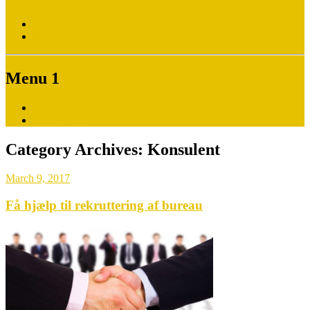
Home
Return to Content
Menu 1
Home
Vi er vindere !
Category Archives:
Konsulent
March 9, 2017
Få hjælp til rekruttering af bureau