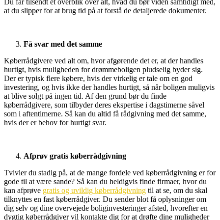
Du får tilsendt et overblik over alt, hvad du bør viden samtidigt med,
at du slipper for at brug tid på at forstå de detaljerede dokumenter.
Få svar med det samme
Køberrådgivere ved alt om, hvor afgørende det er, at der handles
hurtigt, hvis muligheden for drømmeboligen pludselig byder sig.
Der er typisk flere købere, hvis der virkelig er tale om en god
investering, og hvis ikke der handles hurtigt, så når boligen muligvis
at blive solgt på ingen tid. Af den grund bør du finde
køberrådgivere, som tilbyder deres ekspertise i dagstimerne såvel
som i aftentimerne. Så kan du altid få rådgivning med det samme,
hvis der er behov for hurtigt svar.
Afprøv gratis køberrådgivning
Tvivler du stadig på, at de mange fordele ved køberrådgivning er for
gode til at være sande? Så kan du heldigvis finde firmaer, hvor du
kan afprøve
gratis og uvildig køberrådgivning
til at se, om du skal
tilknyttes en fast køberrådgiver. Du sender blot få oplysninger om
dig selv og dine overvejede boliginvesteringer afsted, hvorefter en
dygtig køberrådgiver vil kontakte dig for at drøfte dine muligheder