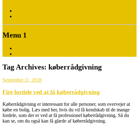
Home
Return to Content
Menu 1
Home
Vi er vindere !
Tag Archives:
køberrådgivning
September 11, 2018
Fire fordele ved at få køberrådgivning
Køberrådgivning er interessant for alle personer, som overvejer at
købe en bolig. Læs med her, hvis du vil få kendskab til de mange
fordele, som der er ved at få professionel køberrådgivning. Så du
kan se, om du også kan få glæde af køberrådgivning.