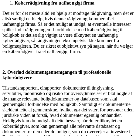
Køberrådgivning fra uafhængigt firma
Det er for det meste altid en hjælp at modtage rådgivning, men det er
altså særligt en hjælp, hvis denne rådgivning kommer af et
uafhængigt firma. Så er det muligt at undgå, at eventuelle interesser
spiller ind i rådgivningen. I forbindelse med køberrådgivning til
boligkøb er det særlig vigtigt at være tilknyttet en uafhængig
køberrådgiver, så rådgivningen eksempelvis ikke kommer fra
boligmægleren. Du er sikret et objektivt syn på sagen, når du vælger
en køberrådgiver fra et uafhængigt firma.
2. Overlad dokumentgennemgangen til professionelle
køberådgivere
Tilstandsrapporten, elrapporter, dokumenter til tinglysning,
servitutter, radonrisiko og risiko for oversvømmelser er blot nogle af
de mange relevante boligdokumenter og databaser, som skal
gennemgås i forbindelse med boligkøb. Samtidigt er dokumenterne
sjældent lette at gennemskue, hvilket gør det svært for personer uden
juridiske viden at forstå, hvad dokumenter egentlig omhandler.
Heldigvis kan du undgå alt dette besvær, når du er tilknyttet en
køberrådgiver, som kan gennemgå alle relevante databaser og
dokumenter for den eller de boliger, som du overvejer at investere i.